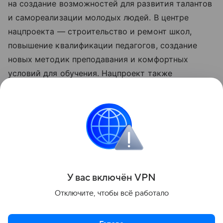
на создание возможностей для развития талантов
и самореализации молодых людей. В центре
нацпроекта — строительство и ремонт школ,
повышение квалификации педагогов, создание
новых методик преподавания и комфортных
условий для обучения. Нацпроект также
предусматривает развитие сети кампусов
мирового уровня и поддержку вузов
по программе «Приоритет 2030». Обновленные
нацпроекты реализуются по решению
Президента РФ Владимира Путина с 2025 года.
Поделиться
У вас включ
ён
V
P
N
Отключите, чтобы всё работало