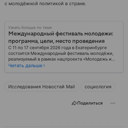
с молодёжной политикой в стране.
Узнать больше по теме
Международный фестиваль молодежи:
программа, цели, место проведения
С 11 по 17 сентября 2026 года в Екатеринбурге
состоится Международный фестиваль молодёжи,
реализуемый в рамках нацпроекта «Молодежь и
дети». Указ о его проведении подписал Президент
Читать дальше
России Владимир Путин 29 декабря прошлого года.
Исследования Новостей Mail
социология
Поделиться