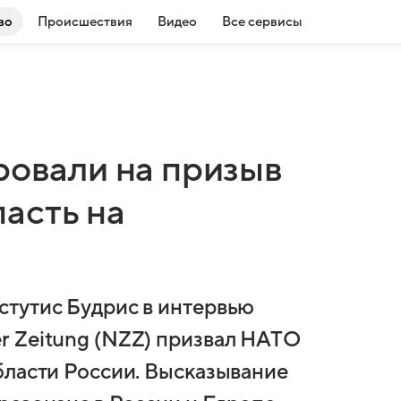
во
Происшествия
Видео
Все сервисы
ровали на призыв
асть на
стутис Будрис в интервью
r Zeitung (NZZ) призвал НАТО
бласти России. Высказывание