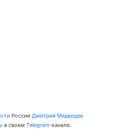
ости
России
Дмитрий Медведев
ы
в своем
Telegram
-канале.