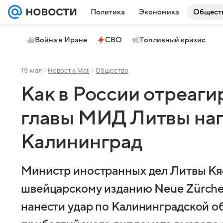
Политика
Экономика
Общест
Война в Иране
СВО
Топливный кризис
19 мая
Новости Mail
Общество
Как в России отреаги
главы МИД Литвы нап
Калининград
Министр иностранных дел Литвы Кя
швейцарскому изданию Neue Zürche
нанести удар по Калининградской о