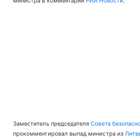
министра в комментарии
РИА Новости
.
Заместитель председателя
Совета безопасн
прокомментировал выпад министра из
Литв