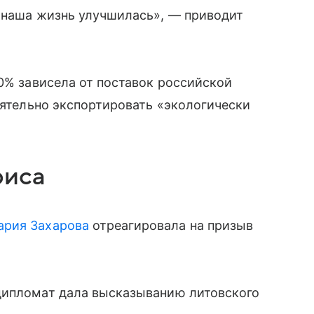
и наша жизнь улучшилась», — приводит
00% зависела от поставок российской
оятельно экспортировать «экологически
риса
ария Захарова
отреагировала на призыв
дипломат дала высказыванию литовского