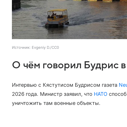
Источник:
Evgeniy D./CC0
О чём говорил Будрис 
Интервью с Кястутисом Будрисом газета
Neu
2026 года. Министр заявил, что
НАТО
способ
уничтожить там военные объекты.