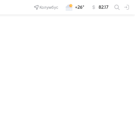
Колумбус
+26°
82.17