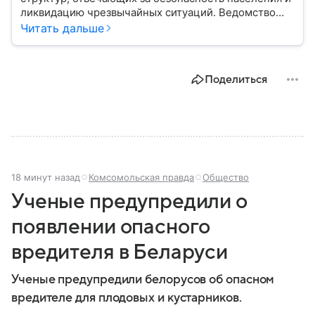
ликвидацию чрезвычайных ситуаций. Ведомство
играет важную роль в защите граждан от
Читать дальше
природных катастроф, техногенных аварий и других
угроз. В этом материале разбираем, что
представляет собой МЧС, как оно устроено, какие
Поделиться
задачи выполняет и какую роль играет в
современной России.
18 минут назад
Комсомольская правда
Общество
Ученые предупредили о
появлении опасного
вредителя в Беларуси
Ученые предупредили белорусов об опасном
вредителе для плодовых и кустарников.