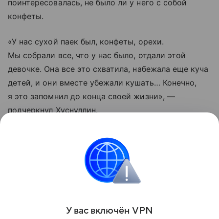
поинтересовалась, не было ли у него с собой
конфеты.
«У нас сухой паек был, конфеты, орехи.
Мы собрали все, что у нас было, отдали этой
девочке. Она все это схватила, набежала еще куча
детей, и они вместе убежали кушать… Конечно,
я это запомнил до конца своей жизни», —
подчеркнул Хуснуллин.
Он признался, что этот проект стал для него
особенным, школа была восстановлена, а затем —
и школа искусств на 550 человек, где так хотела
заниматься его юная собеседница.
Поделиться
У вас включ
ён
V
P
N