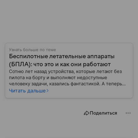
Узнать больше по теме
Беспилотные летательные аппараты
(БПЛА): что это и как они работают
Сотню лет назад устройства, которые летают без
пилота на борту и выполняют недоступные
человеку задачи, казались фантастикой. А теперь
они стали реальностью: собрали главное о
Читать дальше
беспилотных летательных аппаратах (БПЛА) и о
том, для чего они нужны.
Поделиться