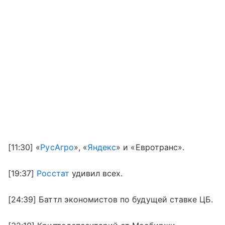
[11:30] «
РусАгро
», «
Яндекс
» и «Евротранс».
[19:37]
Росстат
удивил всех.
[24:39] Баттл экономистов по будущей ставке ЦБ.