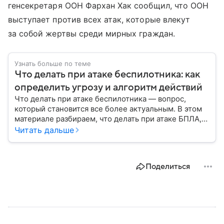
генсекретаря ООН Фархан Хак сообщил, что ООН
выступает против всех атак, которые влекут
за собой жертвы среди мирных граждан.
Узнать больше по теме
Что делать при атаке беспилотника: как
определить угрозу и алгоритм действий
Что делать при атаке беспилотника — вопрос,
который становится все более актуальным. В этом
материале разбираем, что делать при атаке БПЛА,
как распознать угрозу, какие действия предпринять
Читать дальше
на улице и в помещении, а также что известно о
компенсации ущерба.
Поделиться