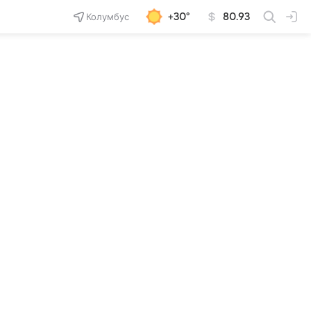
Колумбус
+30°
80.93