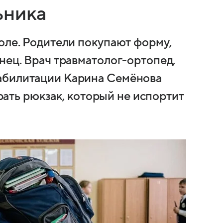
ьника
оле. Родители покупают форму,
нец. Врач травматолог-ортопед,
абилитации Карина Семёнова
брать рюкзак, который не испортит