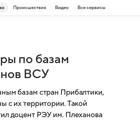
во
Происшествия
Видео
Все сервисы
ры по базам
онов ВСУ
нным базам стран Прибалтики,
ы с их территории. Такой
тил доцент РЭУ им. Плеханова