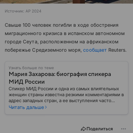
Источник:
AP 2024
Свыше 100 человек погибли в ходе обострения
миграционного кризиса в испанском автономном
городе Сеута, расположенном на африканском
побережье Средиземного моря,
сообщает
Reuters.
Узнать больше по теме
Мария Захарова: биография спикера
МИД России
Спикер МИД России и одна из самых влиятельных
женщин страны известна резкими комментариями в
адрес западных стран, а ее выступления часто
оказываются в центре внимания СМИ. Собрали
Читать дальше
главное из биографии Марии Захаровой: ее детство,
карьера, личная жизнь и увлечения.
Поделиться