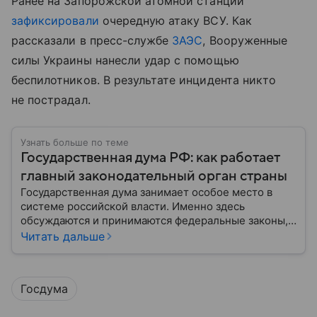
Ранее на Запорожской атомной станции
зафиксировали
очередную атаку ВСУ. Как
рассказали в пресс-службе
ЗАЭС
, Вооруженные
силы Украины нанесли удар с помощью
беспилотников. В результате инцидента никто
не пострадал.
Узнать больше по теме
Государственная дума РФ: как работает
главный законодательный орган страны
Государственная дума занимает особое место в
системе российской власти. Именно здесь
обсуждаются и принимаются федеральные законы,
определяющие развитие государства, экономики и
Читать дальше
социальной сферы. Через нижнюю палату
парламента проходят важнейшие решения,
затрагивающие жизнь миллионов граждан.
Госдума
Разбираемся, как устроена Госдума, какие
полномочия она имеет и как формируется ее