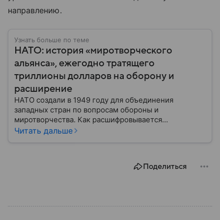
направлению.
Узнать больше по теме
НАТО: история «миротворческого
альянса», ежегодно тратящего
триллионы долларов на оборону и
расширение
НАТО создали в 1949 году для объединения
западных стран по вопросам обороны и
миротворчества. Как расшифровывается
аббревиатура, для чего задумывали группировку и к
Читать дальше
каким последствиям привела деятельность альянса
— читайте в материале.
Поделиться