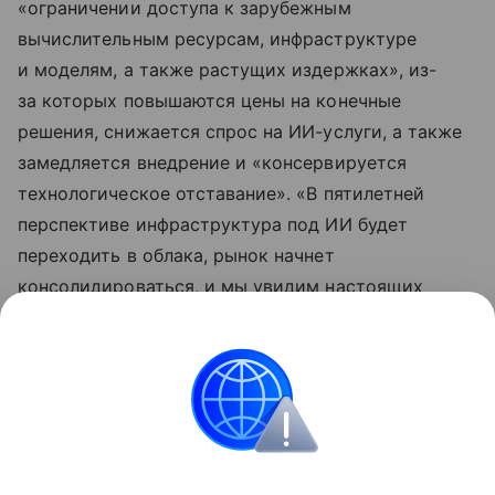
«ограничении доступа к зарубежным
вычислительным ресурсам, инфраструктуре
и моделям, а также растущих издержках», из-
за которых повышаются цены на конечные
решения, снижается спрос на ИИ-услуги, а также
замедляется внедрение и «консервируется
технологическое отставание». «В пятилетней
перспективе инфраструктура под ИИ будет
переходить в облака, рынок начнет
консолидироваться, и мы увидим настоящих
технологических гигантов в искусственном
интеллекте», — прогнозирует основатель AIANA
Данила Егоров.
Подробнее — в материале «Ум набил карманы».