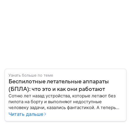
Узнать больше по теме
Беспилотные летательные аппараты
(БПЛА): что это и как они работают
Сотню лет назад устройства, которые летают без
пилота на борту и выполняют недоступные
человеку задачи, казались фантастикой. А теперь
они стали реальностью: собрали главное о
Читать дальше
беспилотных летательных аппаратах (БПЛА) и о
том, для чего они нужны.