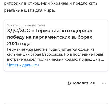
риторику в отношении Украины и предложить
реальные шаги для мира.
Узнать больше по теме
ХДС/ХСС в Германии: кто одержал
победу на парламентских выборах
2025 года
Германия уже многие годы считается одной из
сильнейших стран Евросоюза. Но в последние годы
в стране назрел политический кризис, приведший к
досрочным выборам в парламент. В статье
Читать дальше
разбираем одного из участников голосования, блок
ХДС/ХСС в Германии: выяснили, как он относится к
России и как собирается влиять на положение дел в
Поделиться
ФРГ.