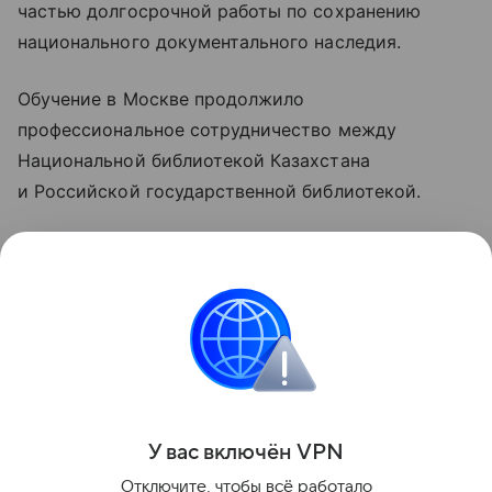
частью долгосрочной работы по сохранению
национального документального наследия.
Обучение в Москве продолжило
профессиональное сотрудничество между
Национальной библиотекой Казахстана
и Российской государственной библиотекой.
Полученные навыки должны применяться
при реставрации и сохранении редких фондов
Национальной библиотеки.
литература
Поделиться
У вас включ
ён
V
P
N
Отключите, чтобы всё работало