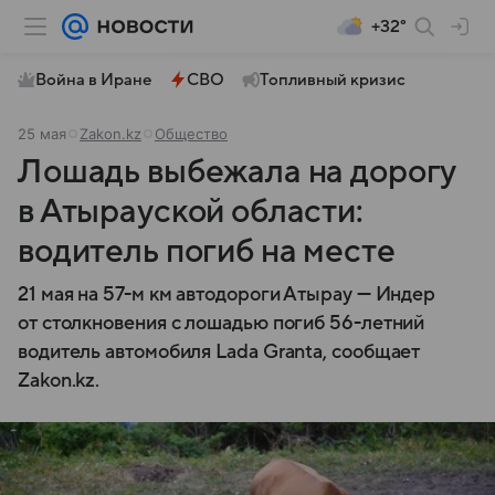
+32°
Война в Иране
СВО
Топливный кризис
25 мая
Zakon.kz
Общество
Лошадь выбежала на дорогу
в Атырауской области:
водитель погиб на месте
21 мая на 57-м км автодороги Атырау — Индер
от столкновения с лошадью погиб 56-летний
водитель автомобиля Lada Granta, сообщает
Zakon.kz.