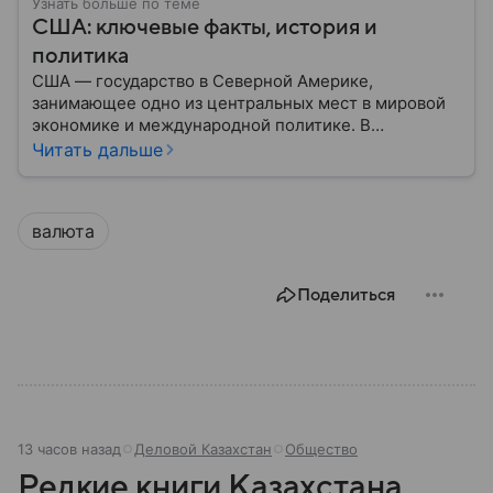
Узнать больше по теме
США: ключевые факты, история и
политика
США — государство в Северной Америке,
занимающее одно из центральных мест в мировой
экономике и международной политике. В
материале — основные сведения об этой стране.
Читать дальше
валюта
Поделиться
13 часов назад
Деловой Казахстан
Общество
Редкие книги Казахстана