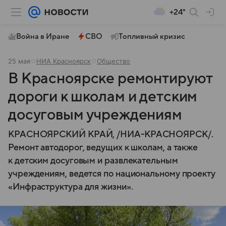
+24°
Война в Иране
СВО
Топливный кризис
25 мая
НИА Красноярск
Общество
В Красноярске ремонтируют
дороги к школам и детским
досуговым учреждениям
КРАСНОЯРСКИЙ КРАЙ, /НИА-КРАСНОЯРСК/.
Ремонт автодорог, ведущих к школам, а также
к детским досуговым и развлекательным
учреждениям, ведется по национальному проекту
«Инфраструктура для жизни».