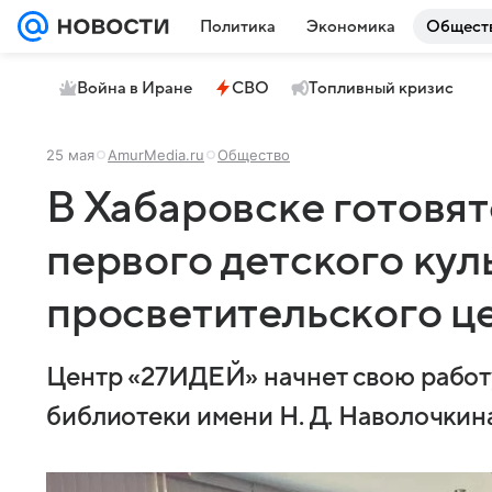
Политика
Экономика
Общест
Война в Иране
СВО
Топливный кризис
25 мая
AmurMedia.ru
Общество
В Хабаровске готовят
первого детского кул
просветительского ц
Центр «27ИДЕЙ» начнет свою работу
библиотеки имени Н. Д. Наволочкина