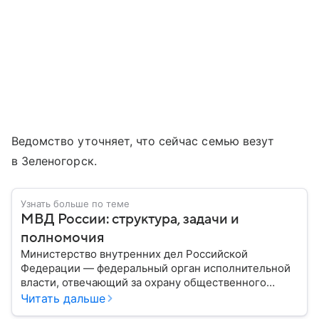
Ведомство уточняет, что сейчас семью везут
в Зеленогорск.
Узнать больше по теме
МВД России: структура, задачи и
полномочия
Министерство внутренних дел Российской
Федерации — федеральный орган исполнительной
власти, отвечающий за охрану общественного
порядка, борьбу с преступностью, обеспечение
Читать дальше
безопасности граждан и реализацию