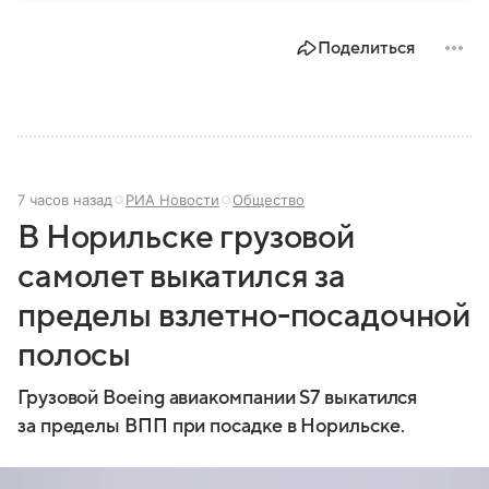
государственной политики в сфере внутренних дел.
В материале рассказываем, чем занимается МВД
Поделиться
России, какие задачи выполняет министерство, как
устроена его структура, кто возглавляет ведомство
и какие полномочия оно имеет.
7 часов назад
РИА Новости
Общество
В Норильске грузовой
самолет выкатился за
пределы взлетно-посадочной
полосы
Грузовой Boeing авиакомпании S7 выкатился
за пределы ВПП при посадке в Норильске.