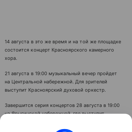
14 августа в это же время и на той же площадке
состоится концерт Красноярского камерного
хора.
21 августа в 19:00 музыкальный вечер пройдет
на Центральной набережной. Для зрителей
выступит Красноярский духовой оркестр.
Завершится серия концертов 28 августа в 19:00
на Ярыгинской набережной, где выступит
коллектив «Красный Яр».