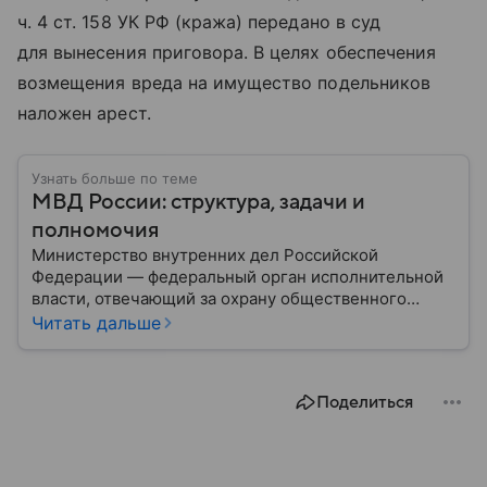
ч. 4 ст. 158 УК РФ (кража) передано в суд
для вынесения приговора. В целях обеспечения
возмещения вреда на имущество подельников
наложен арест.
Узнать больше по теме
МВД России: структура, задачи и
полномочия
Министерство внутренних дел Российской
Федерации — федеральный орган исполнительной
власти, отвечающий за охрану общественного
порядка, борьбу с преступностью, обеспечение
Читать дальше
безопасности граждан и реализацию
государственной политики в сфере внутренних дел.
В материале рассказываем, чем занимается МВД
Поделиться
России, какие задачи выполняет министерство, как
устроена его структура, кто возглавляет ведомство
и какие полномочия оно имеет.