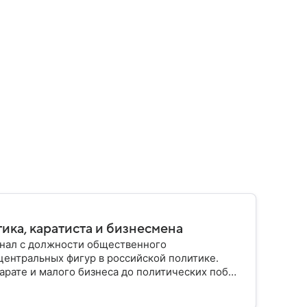
ика, каратиста и бизнесмена
инал с должности общественного
центральных фигур в российской политике.
арате и малого бизнеса до политических побед
имиром Путиным.