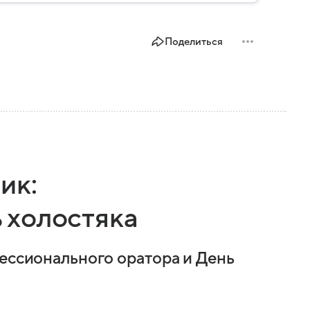
Поделиться
ик:
 холостяка
фессионального оратора и День