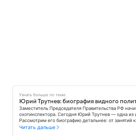
Узнать больше по теме
Юрий Трутнев: биография видного полит
Заместитель Председателя Правительства РФ нач
охотинспектора. Сегодня Юрий Трутнев — одна из 
Рассмотрим его биографию детальнее: от занятий к
на Дальнем Востоке и встреч с президентом Влад
Читать дальше