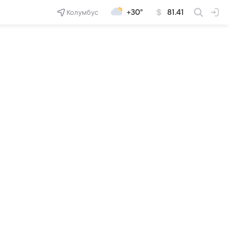
Колумбус
+30°
81.41