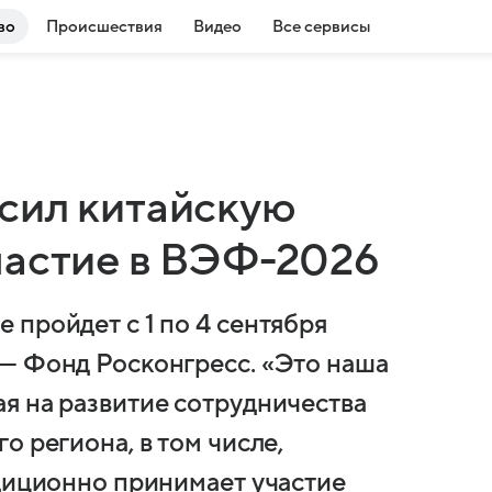
во
Происшествия
Видео
Все сервисы
сил китайскую
частие в ВЭФ-2026
пройдет с 1 по 4 сентября
— Фонд Росконгресс. «Это наша
я на развитие сотрудничества
о региона, в том числе,
адиционно принимает участие