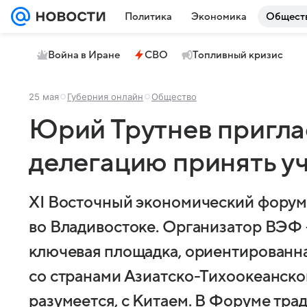
Политика
Экономика
Общест
Война в Иране
СВО
Топливный кризис
25 мая
Губерния онлайн
Общество
Юрий Трутнев пригла
делегацию принять у
XI Восточный экономический форуме 
во Владивостоке. Организатор ВЭФ 
ключевая площадка, ориентированна
со странами Азиатско-Тихоокеанског
разумеется, с Китаем. В Форуме тр