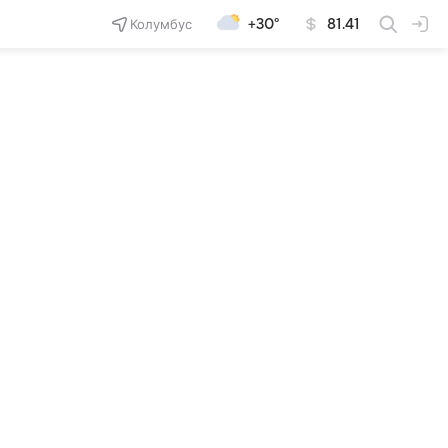
Колумбус
+30°
81.41