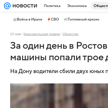
Политика
Экономика
Общест
Война в Иране
СВО
Топливный кризис
25 мая
Комсомольская правда
Общество
За один день в Росто
машины попали трое 
На Дону водители сбили двух юных 