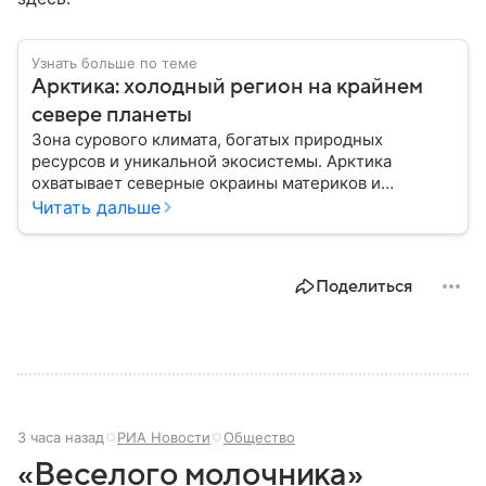
Узнать больше по теме
Арктика: холодный регион на крайнем
севере планеты
Зона сурового климата, богатых природных
ресурсов и уникальной экосистемы. Арктика
охватывает северные окраины материков и
акваторию Северного Ледовитого океана. В
Читать дальше
материале приведены главные сведения о регионе.
Поделиться
3 часа назад
РИА Новости
Общество
«Веселого молочника»