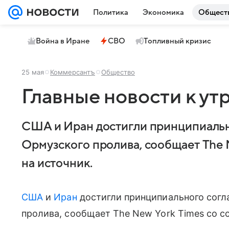
Политика
Экономика
Общест
Война в Иране
СВО
Топливный кризис
25 мая
Коммерсантъ
Общество
Главные новости к утр
США и Иран достигли принципиальн
Ормузского пролива, сообщает The 
на источник.
США
и
Иран
достигли принципиального согл
пролива, сообщает The New York Times со с