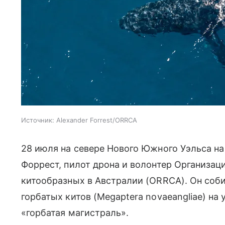
Источник:
Alexander Forrest/ORRCA
28 июля на севере Нового Южного Уэльса н
Форрест, пилот дрона и волонтер Организац
китообразных в Австралии (ORRCA). Он соб
горбатых китов (Megaptera novaeangliae) на
«горбатая магистраль».