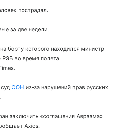
еловек пострадал.
ые за две недели.
на борту которого находился министр
ю РЭБ во время полета
Times.
 суд
ООН
из-за нарушений прав русских
.
ран заключить «соглашения Авраама»
сообщает Axios.