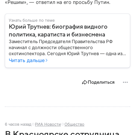
«Решим», — ответил на его просьбу Путин.
Узнать больше по теме
Юрий Трутнев: биография видного
политика, каратиста и бизнесмена
Заместитель Председателя Правительства РФ
начинал с должности общественного
охотинспектора. Сегодня Юрий Трутнев — одна из
центральных фигур в российской политике.
Читать дальше
Рассмотрим его биографию детальнее: от занятий
карате и малого бизнеса до политических побед на
Дальнем Востоке и встреч с президентом
Поделиться
Владимиром Путиным.
6 часов назад
РИА Новости
Общество
В Красноярске сотрудница