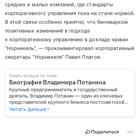
средних и малых компаний, где стандарты
корпоративного управления пока не стали нормой.
В этой связи особенно приятно, что бенчмарком
позитивных изменений в подходе
к корпоративному управлению в докладе назван
“Норникель”, — прокомментировал корпоративный
секретарь “Норникеля” Павел Платов.
Узнать больше по теме
Биография Владимира Потанина
Крупный предприниматель и государственный
деятель, Владимир Потанин — один из ключевых
представителей крупного бизнеса постсоветской
России. Он известен как многолетний участник
Читать дальше
процессов приватизации, корпоративного
управления и развития металлургической отрасли.
Собрали главное из его биографии.
Поделиться