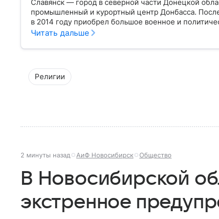
Славянск — город в северной части Донецкой обла
промышленный и курортный центр Донбасса. После
в 2014 году приобрел большое военное и политичес
расположен Славянск, когда появился город, чем он
Читать дальше
украинском конфликте.
Религии
2 минуты назад
АиФ Новосибирск
Общество
В Новосибирской об
экстренное предуп