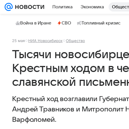
Политика
Экономика
Общест
Война в Иране
СВО
Топливный кризис
25 мая
НИА Новосибирск
Общество
Тысячи новосибирц
Крестным ходом в че
славянской письмен
Крестный ход возглавили Губерна
Андрей Травников и Митрополит 
Варфоломей.