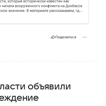
сти, который исторически известен как
 начала вооруженного конфликта на Донбассе
кое значение. В материале рассказываем, где
 известен и какую роль играет в российско-
Поделиться
ласти объявили
реждение