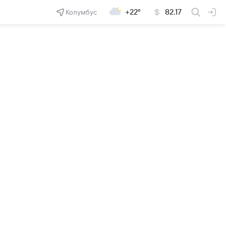
Колумбус
+22°
82.17