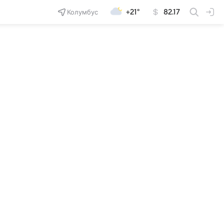
Колумбус
+21°
82.17