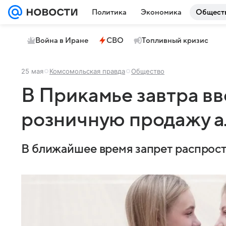
Политика
Экономика
Общест
Война в Иране
СВО
Топливный кризис
25 мая
Комсомольская правда
Общество
В Прикамье завтра вв
розничную продажу а
В ближайшее время запрет распростр