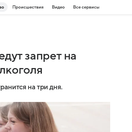
во
Происшествия
Видео
Все сервисы
едут запрет на
лкоголя
анится на три дня.