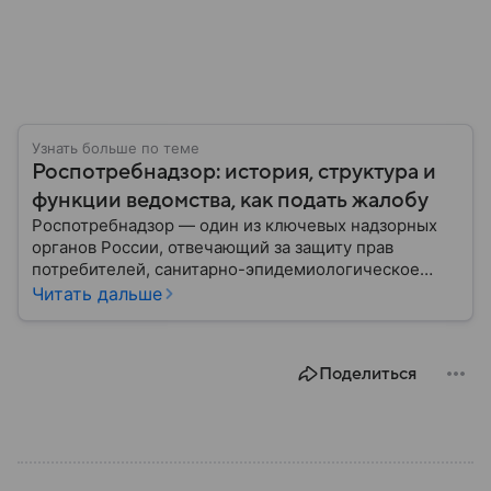
Узнать больше по теме
Роспотребнадзор: история, структура и
функции ведомства, как подать жалобу
Роспотребнадзор — один из ключевых надзорных
органов России, отвечающий за защиту прав
потребителей, санитарно-эпидемиологическое
благополучие населения и контроль соблюдения
Читать дальше
санитарных норм. В материале рассказываем, как
появилось ведомство, чем оно занимается и кто
руководит им сегодня.
Поделиться