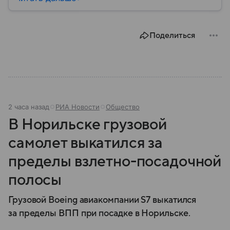
безопасности граждан и реализацию
государственной политики в сфере внутренних дел.
В материале рассказываем, чем занимается МВД
Поделиться
России, какие задачи выполняет министерство, как
устроена его структура, кто возглавляет ведомство
и какие полномочия оно имеет.
2 часа назад
РИА Новости
Общество
В Норильске грузовой
самолет выкатился за
пределы взлетно-посадочной
полосы
Грузовой Boeing авиакомпании S7 выкатился
за пределы ВПП при посадке в Норильске.