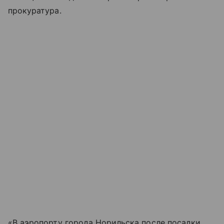
прокуратура.
«В аэропорту города Норильска после посадки