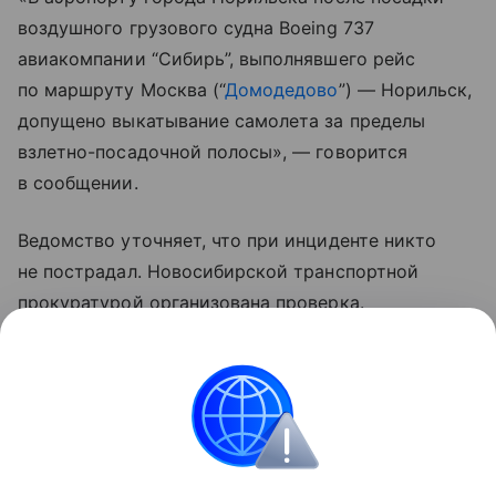
воздушного грузового судна Boeing 737
авиакомпании “Сибирь”, выполнявшего рейс
по маршруту Москва (“
Домодедово
”) — Норильск,
допущено выкатывание самолета за пределы
взлетно-посадочной полосы», — говорится
в сообщении.
Ведомство уточняет, что при инциденте никто
не пострадал. Новосибирской транспортной
прокуратурой организована проверка.
В Восточном межрегиональном СУТ СК России
добавляют, что самолет получил повреждения,
всего на борту находились два члена экипажа
и груз.