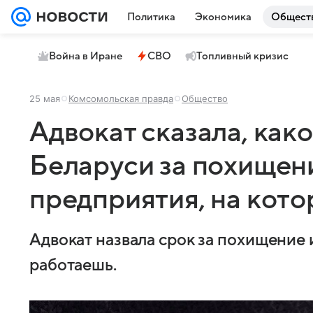
Политика
Экономика
Общест
Война в Иране
СВО
Топливный кризис
25 мая
Комсомольская правда
Общество
Адвокат сказала, како
Беларуси за похище
предприятия, на кот
Адвокат назвала срок за похищение
работаешь.