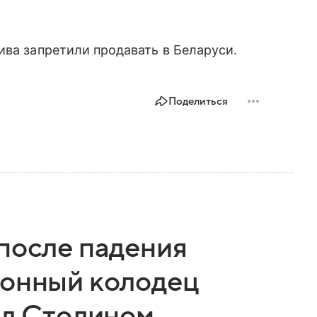
ива запретили продавать в Беларуси.
Поделиться
 после падения
ионный колодец
од Столином