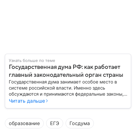
Узнать больше по теме
Государственная дума РФ: как работает
главный законодательный орган страны
Государственная дума занимает особое место в
системе российской власти. Именно здесь
обсуждаются и принимаются федеральные законы,
определяющие развитие государства, экономики и
Читать дальше
социальной сферы. Через нижнюю палату
парламента проходят важнейшие решения,
затрагивающие жизнь миллионов граждан.
образование
ЕГЭ
Госдума
Разбираемся, как устроена Госдума, какие
полномочия она имеет и как формируется ее