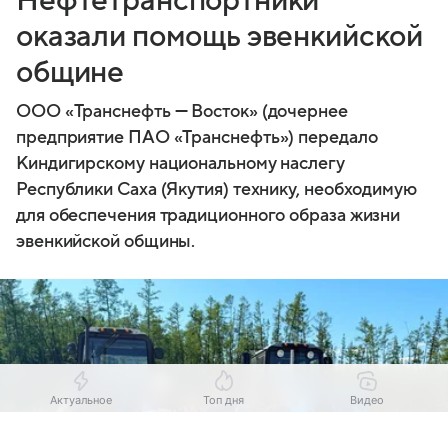
Нефтетранспортники
оказали помощь эвенкийской
общине
ООО «Транснефть — Восток» (дочернее
предприятие ПАО «Транснефть») передало
Киндигирскому национальному наслегу
Республики Саха (Якутия) технику, необходимую
для обеспечения традиционного образа жизни
эвенкийской общины.
Актуальное
Топ дня
Видео
Выберите комментарий
Выберите комментарий
Выберите комментарий