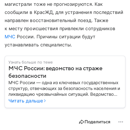
магистрали тоже не прогнозируются. Как
сообщили в КрасЖД, для устранения последствий
направлен восстановительный поезд. Также
к месту происшествия привлекли сотрудников
МЧС
России. Причины ситуации будут
устанавливать специалисты.
Узнать больше по теме
МЧС России: ведомство на страже
безопасности
МЧС России — одна из ключевых государственных
структур, отвечающих за безопасность населения и
ликвидацию чрезвычайных ситуаций. Ведомство
играет важную роль в защите граждан от
Читать дальше
природных катастроф, техногенных аварий и других
угроз. В этом материале разбираем, что
представляет собой МЧС, как оно устроено, какие
Поделиться
задачи выполняет и какую роль играет в
современной России.