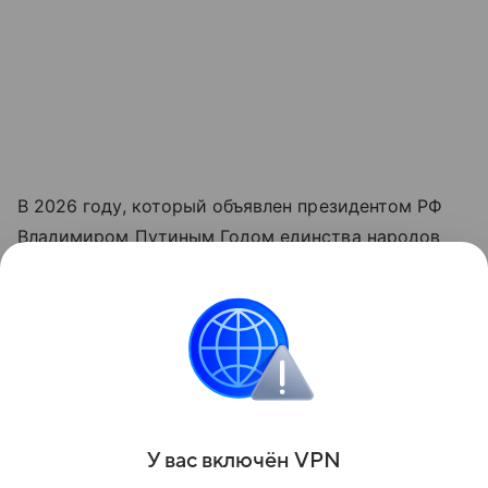
В 2026 году, который объявлен президентом РФ
Владимиром Путиным Годом единства народов
России, подобные проекты приобретают особую
актуальность.
Материал предоставлен службой общественных
коммуникаций ООО «Транснефть — Восток».
Поделиться
У вас включ
ён
V
P
N