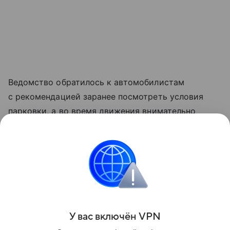
Ведомство обратилось к автомобилистам
с рекомендацией заранее посмотреть условия
парковки, а во время движения внимательно
читать дорожные знаки.
Напомним, что временные ограничения парковки
ввели по местному проезду на проспекте Ленина
5 августа.
Поделиться
У вас включ
ён
V
P
N