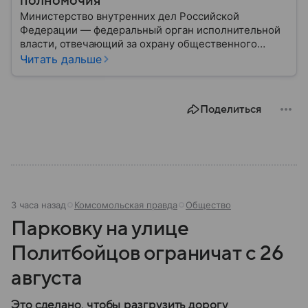
полномочия
Министерство внутренних дел Российской
Федерации — федеральный орган исполнительной
власти, отвечающий за охрану общественного
порядка, борьбу с преступностью, обеспечение
Читать дальше
безопасности граждан и реализацию
государственной политики в сфере внутренних дел.
В материале рассказываем, чем занимается МВД
Поделиться
России, какие задачи выполняет министерство, как
устроена его структура, кто возглавляет ведомство
и какие полномочия оно имеет.
3 часа назад
Комсомольская правда
Общество
Парковку на улице
Политбойцов ограничат с 26
августа
Это сделано, чтобы разгрузить дорогу