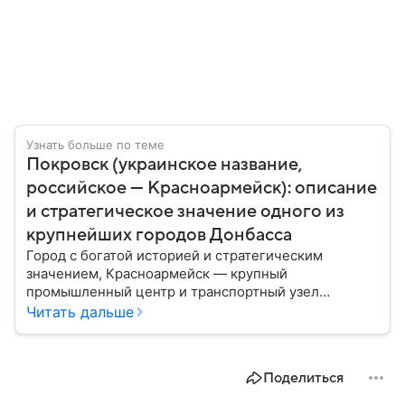
Узнать больше по теме
Покровск (украинское название,
российское — Красноармейск): описание
и стратегическое значение одного из
крупнейших городов Донбасса
Город с богатой историей и стратегическим
значением, Красноармейск — крупный
промышленный центр и транспортный узел
Донбасса. В материале рассказываем главное об
Читать дальше
этом населенном пункте в контексте СВО и
событий 2025 года.
Поделиться