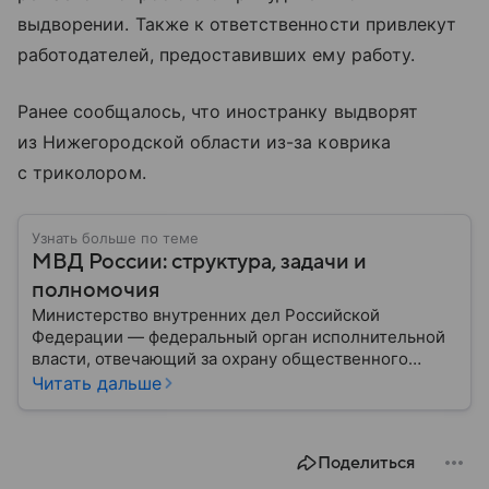
выдворении. Также к ответственности привлекут
работодателей, предоставивших ему работу.
Ранее сообщалось, что иностранку выдворят
из Нижегородской области из-за коврика
с триколором.
Узнать больше по теме
МВД России: структура, задачи и
полномочия
Министерство внутренних дел Российской
Федерации — федеральный орган исполнительной
власти, отвечающий за охрану общественного
порядка, борьбу с преступностью, обеспечение
Читать дальше
безопасности граждан и реализацию
государственной политики в сфере внутренних дел.
В материале рассказываем, чем занимается МВД
Поделиться
России, какие задачи выполняет министерство, как