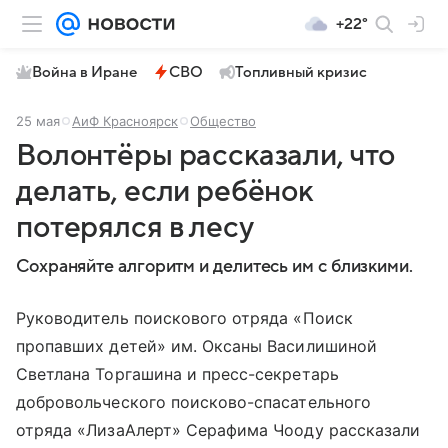
+22°
Война в Иране
СВО
Топливный кризис
25 мая
АиФ Красноярск
Общество
Волонтёры рассказали, что
делать, если ребёнок
потерялся в лесу
Сохраняйте алгоритм и делитесь им с близкими.
Руководитель поискового отряда «Поиск
пропавших детей» им. Оксаны Василишиной
Светлана Торгашина и пресс-секретарь
добровольческого поисково-спасательного
отряда «ЛизаАлерт» Серафима Чооду рассказали