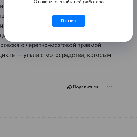
Отключите, чтобы всё работало
ли» поврежденную ветвь артерии
дышать самостоятельно. Через десять
Готово
ионар на своих ногах. Жизни ничего
ация. На данный момент в больнице
ровска с черепно-мозговой травмой.
цикле — упала с мотосредства, которым
Поделиться