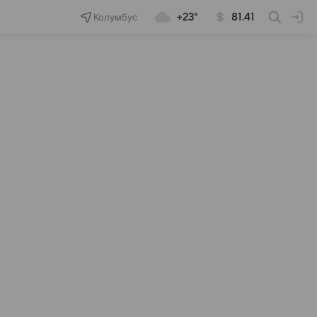
Колумбус
+23°
81.41