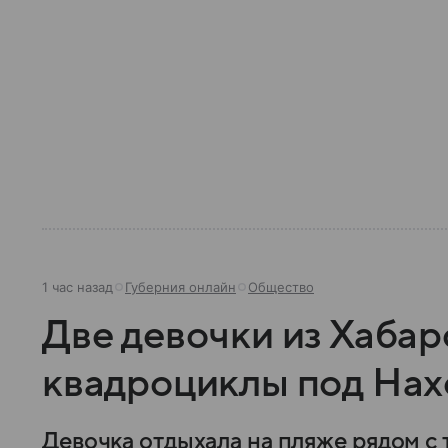
1 час назад
Губерния онлайн
Общество
Две девочки из Хабар
квадроциклы под Нах
Девочка отдыхала на пляже рядом с