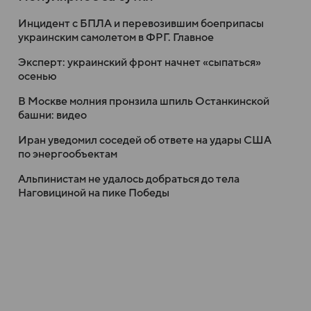
Инцидент с БПЛА и перевозившим боеприпасы
украинским самолетом в ФРГ. Главное
Эксперт: украинский фронт начнет «сыпаться»
осенью
В Москве молния пронзила шпиль Останкинской
башни: видео
Иран уведомил соседей об ответе на удары США
по энергообъектам
Альпинистам не удалось добраться до тела
Наговициной на пике Победы