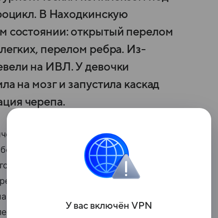
дроцикл. В Находкинскую
ом состоянии: открытый перелом
легких, перелом ребра. Из-
евели на ИВЛ. У девочки
ла на мозг и запустила каскад
ция черепа.
ическим комплексом под Находкой, когда
 больницу ее доставили в критическом
головного мозга, ушиб легких, перелом
еревели на ИВЛ. У девочки образовалась
ила каскад осложнений. Потребовалась
У вас включ
ён
V
P
N
перации врачи удалили сгустки крови