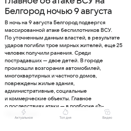
Главное об атаке ВСУ на
Белгород ночью 9 августа
В ночь на 9 августа Белгород подвергся
массированной атаке беспилотников ВСУ.
По уточненным данным властей, в результате
ударов погибли трое мирных жителей, еще 25
человек получили ранения. Среди
пострадавших — двое детей. В городе
произошли возгорания автомобилей,
многоквартирных и частного домов,
повреждены жилые здания,
административные, социальные
и коммерческие объекты. Главное
о последствиях атаки — в подборке «Ъ-
Черноземье».
Актуальное
Топ дня
Видео
Выберите комментарий
Выберите комментарий
Выберите комментарий