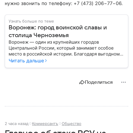
нужно звонить по телефону: +7 (473) 206−77−06.
Узнать больше по теме
Воронеж: город воинской славы и
столица Черноземья
Воронеж — один из крупнейших городов
Центральной России, который занимает особое
место в российской истории. Благодаря выгодному
расположению на юге европейской части страны
Читать дальше
Воронеж остается важным транспортным узлом и
центром Черноземья: собрали о нем главное.
Поделиться
2 часа назад
Коммерсантъ
Общество