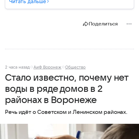
акваторию Северного Ледовитого океана. В
Читать дальше
материале приведены главные сведения о регионе.
Поделиться
2 часа назад
АиФ Воронеж
Общество
Стало известно, почему нет
воды в ряде домов в 2
районах в Воронеже
Речь идёт о Советском и Ленинском районах.