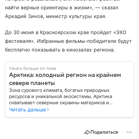
найти верные ориентиры в жизни», — сказал
Аркадий Зинов, министр культуры края.
До 30 июня в Красноярском крае пройдет «ЭХО
фестиваля». Избранные фильмы-победители будут
бесплатно показывать в кинозалах региона.
Узнать больше по теме
Арктика: холодный регион на крайнем
севере планеты
Зона сурового климата, богатых природных
ресурсов и уникальной экосистемы. Арктика
охватывает северные окраины материков и
акваторию Северного Ледовитого океана. В
Читать дальше
материале приведены главные сведения о регионе.
Поделиться