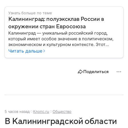
Узнать больше по теме
Калининград: полуэксклав России в
окружении стран Евросоюза
Калининград — уникальный российский город,
который имеет особое значение в политическом,
экономическом и культурном контексте. Этот
город, расположенный в самом сердце Европы,
Читать дальше
остается частью России — эксклавом, отделенным
от основной территории страны. В материале —
главное об этом населенном пункте.
Поделиться
5 часов назад
Клопс.ru
Общество
В Калининградской области