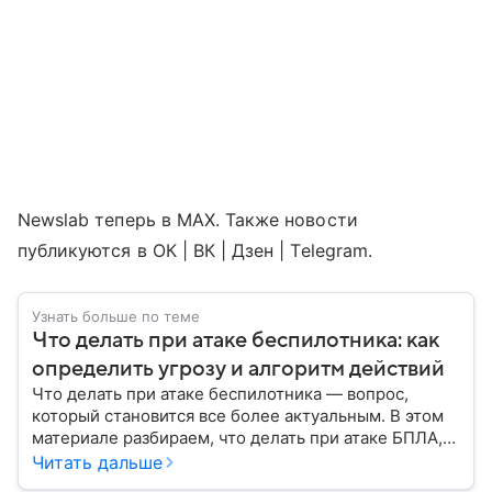
Newslab теперь в МАХ. Также новости
публикуются в ОК | ВК | Дзен | Telegram.
Узнать больше по теме
Что делать при атаке беспилотника: как
определить угрозу и алгоритм действий
Что делать при атаке беспилотника — вопрос,
который становится все более актуальным. В этом
материале разбираем, что делать при атаке БПЛА,
как распознать угрозу, какие действия предпринять
Читать дальше
на улице и в помещении, а также что известно о