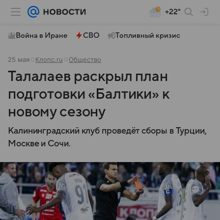
+22°
Война в Иране
СВО
Топливный кризис
25 мая
Клопс.ru
Общество
Талалаев раскрыл план
подготовки «Балтики» к
новому сезону
Калининградский клуб проведёт сборы в Турции,
Москве и Сочи.