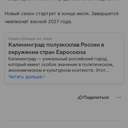
Новый сезон стартует в конце июля. Завершится
чемпионат весной 2027 года.
Узнать больше по теме
Калининград: полуэксклав России в
окружении стран Евросоюза
Калининград — уникальный российский город,
который имеет особое значение в политическом,
экономическом и культурном контексте. Этот
город, расположенный в самом сердце Европы,
Читать дальше
остается частью России — эксклавом, отделенным
от основной территории страны. В материале —
главное об этом населенном пункте.
Поделиться