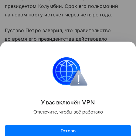
президентом Колумбии. Срок его полномочий
на новом посту истечет через четыре года.
Густаво Петро заверил, что правительство
во время его президентства действовало
в интересах страны. Политик уведомил,
что выполнил свое обещание уважать результаты
выборов. Густаво Петро выразил надежду, что его
правительство будут помнить. Он трогательно
попрощался с гражданами 7 августа.
Поделиться
У вас включ
ён
V
P
N
Отключите, чтобы всё работало
Готово