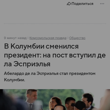
Поделиться
9 минут назад
Комсомольская правда
Общество
В Колумбии сменился
президент: на пост вступил де
ла Эсприэлья
Абелардо де ла Эсприэлья стал президентом
Колумбии.