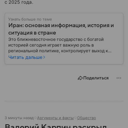
с 2025 года.
Узнать больше по теме
Иран: основная информация, история и
ситуация в стране
Это ближневосточное государство с богатой
историей сегодня играет важную роль в
региональной политике, контролирует выход к
Персидскому заливу и Ормузскому проливу, а также
Читать дальше
остается одним из крупнейших производителей
нефти и газа. В материале — главное об Иране.
Поделиться
3 минуты назад
Аргументы и факты
Общество
Валерий Карпин раскрыл