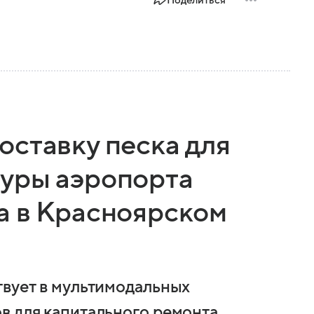
Поделиться
оставку песка для
уры аэропорта
а в Красноярском
твует в мультимодальных
в для капитального ремонта