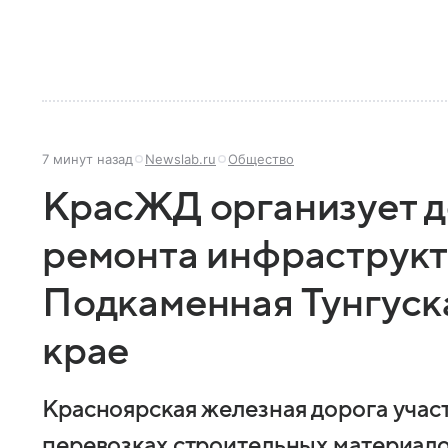
7 минут назад
Newslab.ru
Общество
КрасЖД организует д
ремонта инфраструкт
Подкаменная Тунгуск
крае
Красноярская железная дорога учас
перевозках строительных материало