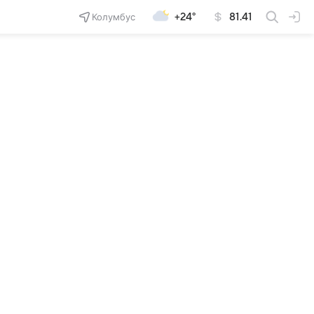
Колумбус
+24°
81.41