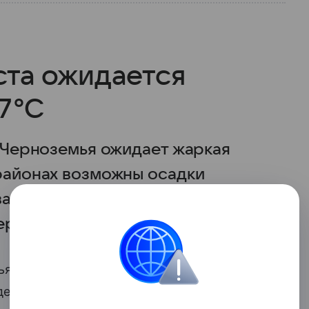
ста ожидается
27°C
й Черноземья ожидает жаркая
 районах возможны осадки
варьироваться от +14°C
сервиса «Яндекс Погода».
мья ожидает жаркая и пасмурная погода.
де дождя. Температура будет