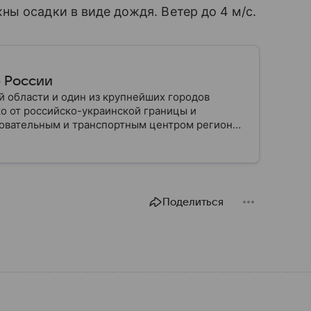
ы осадки в виде дождя. Ветер до 4 м/с.
е России
 области и один из крупнейших городов
о от российско-украинской границы и
овательным и транспортным центром региона.
реной крупных военных событий, а сегодня
ны: собрали о нем главное.
Поделиться