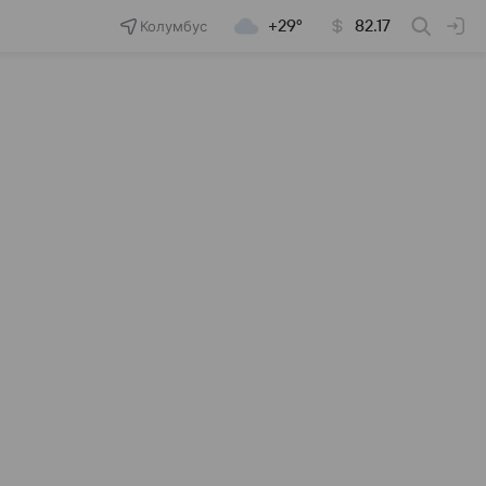
Колумбус
+29°
82.17