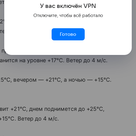
ет из данных сервиса «
Яндекс
Погода».
У вас включ
ён
V
P
N
Отключите, чтобы всё работало
2°C, днем поднимется до +27°C, вечером
тер до 4 м/с.
Готово
 прогреется до +25°C, вечером
нится на уровне +17°C. Ветер до 4 м/с.
5°C, вечером — +21°C, а ночью — +15°C.
вит +21°C, днем поднимется до +25°C,
15°C. Ветер до 4 м/с.