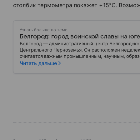
столбик термометра покажет +15°C. Возможн
Узнать больше по теме
Белгород: город воинской славы на юг
Белгород — административный центр Белгородской
Центрального Черноземья. Он расположен недалек
считается важным промышленным, научным, образ
За свою историю город неоднократно становился а
Читать дальше
продолжает играть значимую роль в экономике стра