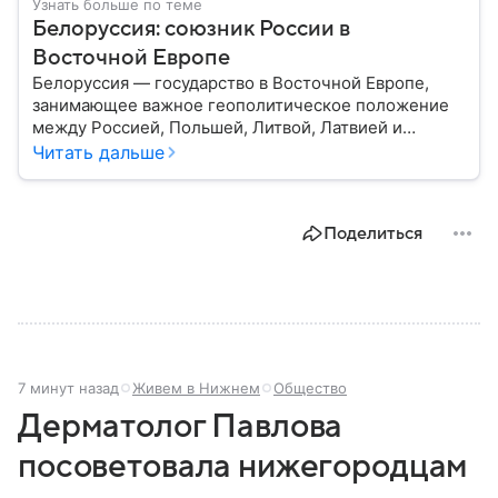
Узнать больше по теме
Белоруссия: союзник России в
Восточной Европе
Белоруссия — государство в Восточной Европе,
занимающее важное геополитическое положение
между Россией, Польшей, Литвой, Латвией и
Украиной. Несмотря на свою небольшую
Читать дальше
территорию, страна играет значительную роль в
международной политике и экономике региона. В
этом материале разбираем главное о союзной РФ
Поделиться
республике.
7 минут назад
Живем в Нижнем
Общество
Дерматолог Павлова
посоветовала нижегородцам