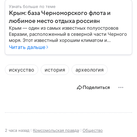
Узнать больше по теме
Крым: база Черноморского флота и
любимое место отдыха россиян
Крым — один из самых известных полуостровов
Евразии, расположенный в северной части Черного
моря. Этот известный хорошим климатом и
красивой природой регион имеет также огромное
Читать дальше
историческое, военное и экономическое значение.
На протяжении веков Крым переходил от одного
государства к другому, а его географическое
искусство
история
археология
положение сделало полуостров ключевой точкой
по контролю Черного моря.
Поделиться
2 часа назад
Комсомольская правда
Общество