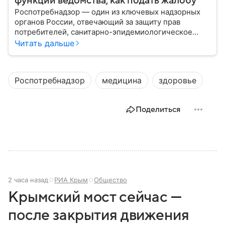
функции ведомства, как подать жалобу
Роспотребнадзор — один из ключевых надзорных
органов России, отвечающий за защиту прав
потребителей, санитарно-эпидемиологическое
благополучие населения и контроль соблюдения
Читать дальше
санитарных норм. В материале рассказываем, как
появилось ведомство, чем оно занимается и кто
руководит им сегодня.
Роспотребнадзор
медицина
здоровье
Поделиться
2 часа назад
РИА Крым
Общество
Крымский мост сейчас —
после закрытия движения