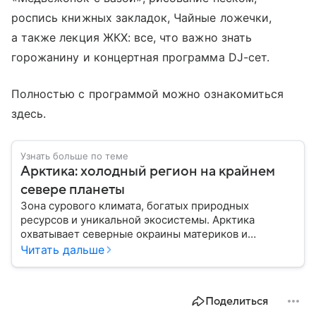
роспись книжных закладок, Чайные ложечки,
а также лекция ЖКХ: все, что важно знать
горожанину и концертная программа DJ-сет.
Полностью с программой можно ознакомиться
здесь.
Узнать больше по теме
Арктика: холодный регион на крайнем
севере планеты
Зона сурового климата, богатых природных
ресурсов и уникальной экосистемы. Арктика
охватывает северные окраины материков и
акваторию Северного Ледовитого океана. В
Читать дальше
материале приведены главные сведения о регионе.
Поделиться