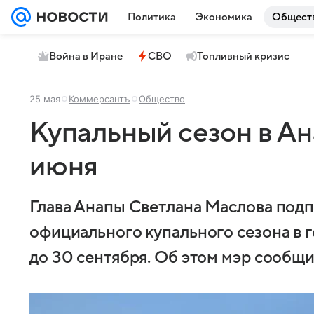
Политика
Экономика
Общест
Война в Иране
СВО
Топливный кризис
25 мая
Коммерсантъ
Общество
Купальный сезон в Ан
июня
Глава Анапы Светлана Маслова подп
официального купального сезона в г
до 30 сентября. Об этом мэр сообщи