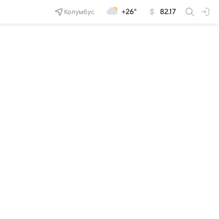
Колумбус
+26°
82.17