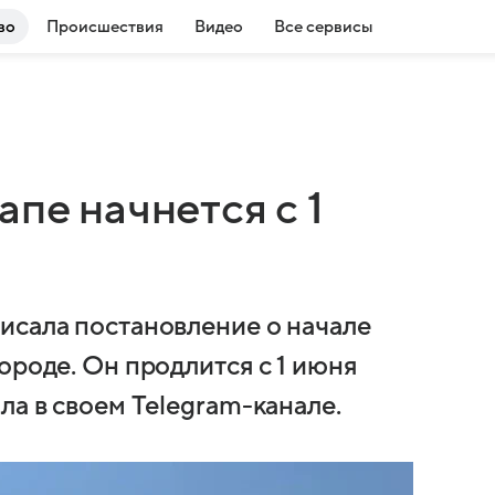
во
Происшествия
Видео
Все сервисы
апе начнется с 1
исала постановление о начале
ороде. Он продлится с 1 июня
ла в своем Telegram-канале.