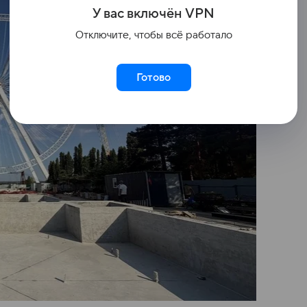
У вас включ
ён
V
P
N
Отключите, чтобы всё работало
Готово