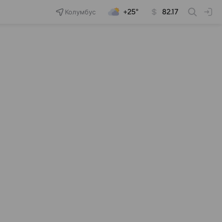
Колумбус
+25°
82.17