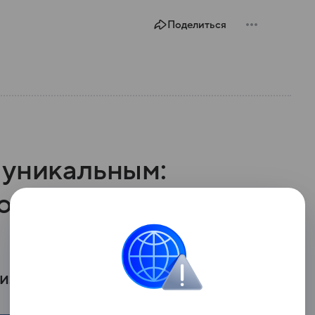
Поделиться
 уникальным:
рошли
из шести фонтанов.