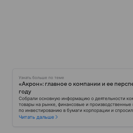
Узнать больше по теме
«Акрон»: главное о компании и ее персп
году
Собрали основную информацию о деятельности ком
товары на рынке, финансовые и производственные 
по инвестированию в бумаги корпорации и спросили
ее акциями в 2024 году.
Читать дальше