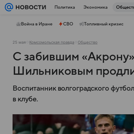
Политика
Экономика
Общест
Война в Иране
СВО
Топливный кризис
25 мая
Комсомольская правда
Общество
С забившим «Акрону»
Шильниковым продли
Воспитанник волгоградского футбола
в клубе.