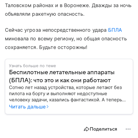
Таловском районах и в Воронеже. Дважды за ночь
объявляли ракетную опасность.
Сейчас угроза непосредственного удара
БПЛА
миновала по всему региону, но общая опасность
сохраняется. Будьте осторожны!
Узнать больше по теме
Беспилотные летательные аппараты
(БПЛА): что это и как они работают
Сотню лет назад устройства, которые летают без
пилота на борту и выполняют недоступные
человеку задачи, казались фантастикой. А теперь
они стали реальностью: собрали главное о
Читать дальше
беспилотных летательных аппаратах (БПЛА) и о
том, для чего они нужны.
Поделиться