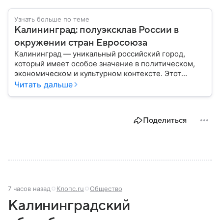
Узнать больше по теме
Калининград: полуэксклав России в
окружении стран Евросоюза
Калининград — уникальный российский город,
который имеет особое значение в политическом,
экономическом и культурном контексте. Этот
город, расположенный в самом сердце Европы,
Читать дальше
остается частью России — эксклавом, отделенным
от основной территории страны. В материале —
главное об этом населенном пункте.
Поделиться
7 часов назад
Клопс.ru
Общество
Калининградский