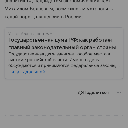
аналитиком, кандидатом экономических наук
Михаилом Беляевым, возможно ли установить
такой порог для пенсии в России.
Узнать больше по теме
Государственная дума РФ: как работает
главный законодательный орган страны
Государственная дума занимает особое место в
системе российской власти. Именно здесь
обсуждаются и принимаются федеральные законы,
определяющие развитие государства, экономики и
Читать дальше
социальной сферы. Через нижнюю палату
парламента проходят важнейшие решения,
затрагивающие жизнь миллионов граждан.
Поделиться
Разбираемся, как устроена Госдума, какие
полномочия она имеет и как формируется ее
состав.